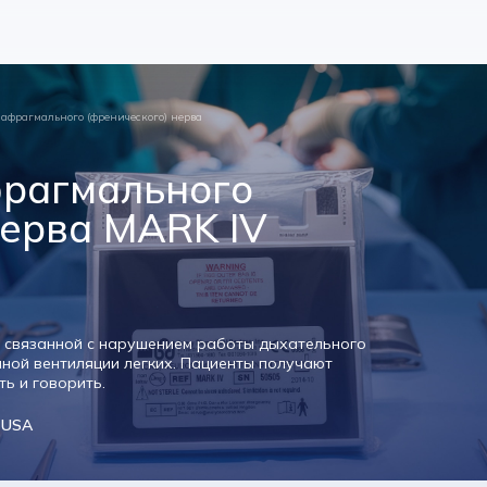
афрагмального (френического) нерва
фрагмального
нерва MARK IV
, связанной с нарушением работы дыхательного
нной вентиляции легких. Пациенты получают
ь и говорить.
, USA