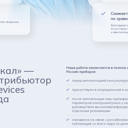
Снижает
по срав
итам внешних
Благодаря 
отсутствию
и вентиляц
кал» —
Наша работа заключается в полном 
Россию приборов:
стрибьютор
перед имплантацией консультиру
evices
присутствуем в операционной и 
да
после имплантации наш сертифи
параметров электроимпульса у к
руководством высококвалифициро
отделении реанимации
находимся на связи с российским
публикаций со всего мира по дан