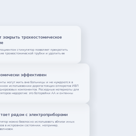
т закрыть трахеостомическое
ие
пациентам стимулятор позволяет прекратить
ие трахеостомической трубки и удалить ее
омически эффективен
нты могут жить вне больницы и не нуждаются в
янном использовании дорогостоящих аппаратов ИВЛ
одноразовых компонентов. Расходные материалы для
ляторов недорогие: это батарейки АА и антенны
тает рядом с электроприборами
лятор можно безопасно использовать вблизи иных
ров в исправном состоянии, например,
волновок