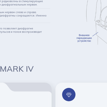
т радиоволны в стимулирующие
 к диафрагмальным нервам.
ым нервам слева и справа.
 диафрагмы сокращаются. Именно
Это позволяет диафрагме
пульсов и покоя воспроизводит
 MARK IV