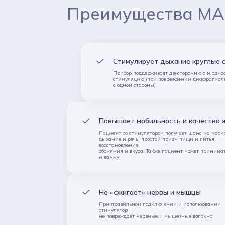
Преимущества MA
Стимулирует дыхание круглые 
Прибор поддерживает двустороннюю и одн
стимуляцию (при повреждении диафрагмал
с одной стороны)
Повышает мобильность и качество 
Пациент со стимулятором получает шанс на нор
дыхание и речь, простой прием пищи и питья,
восстановление
обоняния и вкуса. Также пациент может принима
и ванну
Не «сжигает» нервы и мышцы
При правильном подключении и использовании
стимулятор
не повреждает нервные и мышечные волокна