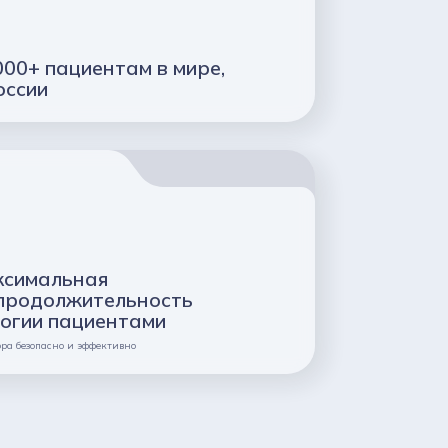
000+ пациентам в мире,
оссии
ксимальная
продолжительность
логии пациентами
ра безопасно и эффективно