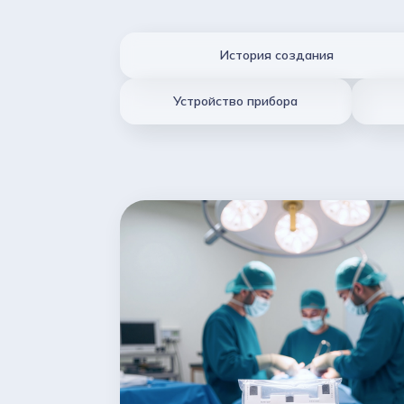
История создания
Устройство прибора
зирования функции
 ими: