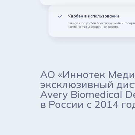
Удобен в использовании
Стимулятор удобен благодаря малым габар
компонентов и бесшумной работе.
АО «Иннотек Меди
эксклюзивный ди
Avery Biomedical D
в России с 2014 го