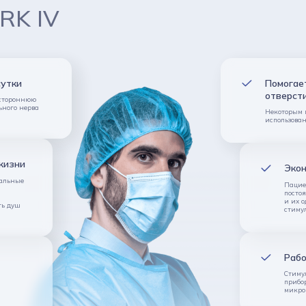
RK IV
сутки
Помогае
отверст
остороннюю
ьного нерва
Некоторым 
использован
жизни
Экон
мальные
Пацие
посто
и их 
ть душ
стиму
Рабо
Стиму
прибо
микро