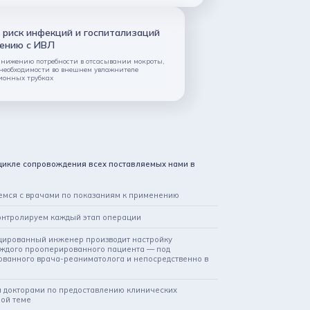
 риск инфекций и госпитализаций
нению с ИВЛ
снижению потребности в отсасывании мокроты,
 необходимости во внешнем увлажнителе
ионных трубках
цикле сопровождения всех поставляемых нами в
емся с врачами по показаниям к применению
контролируем каждый этап операции
цированный инженер производит настройку
аждого прооперированного пациента — под
ванного врача-реаниматолога и непосредственно в
и докторами по предоставлению клинических
ной теме