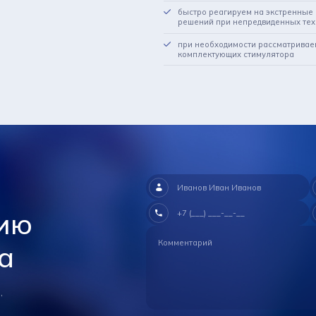
быстро реагируем на экстренные 
решений при непредвиденных тех
при необходимости рассматривае
комплектующих стимулятора
ию
а
,