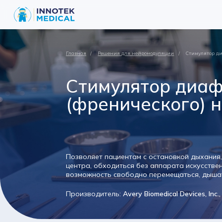
Главная
Решения для нейромодуляции
Стимулятор ди
Стимулятор диа
(френического) 
Позволяет пациентам с остановкой дыхания
центра, обходиться без аппарата искусстве
возможность свободно перемещаться, дышат
Производитель:
Avery Biomedical Devices, Inc.