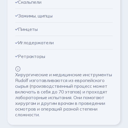
Скальпели
Зажимы, щипцы
Пинцеты
Иглодержатели
Ретракторы
Кусачки
Хирургические и медицинские инструменты
Rudolf изготавливаются из европейского
Остеотомы, кюретки
сырья (производственный процесс может
включать в себя до 70 этапов) и проходят
Инструменты для малоинвазивной
лабораторные испытания. Они помогают
хирургам и другим врачам в проведении
хирургии
осмотров и операций разной степени
сложности.
цистоскопия