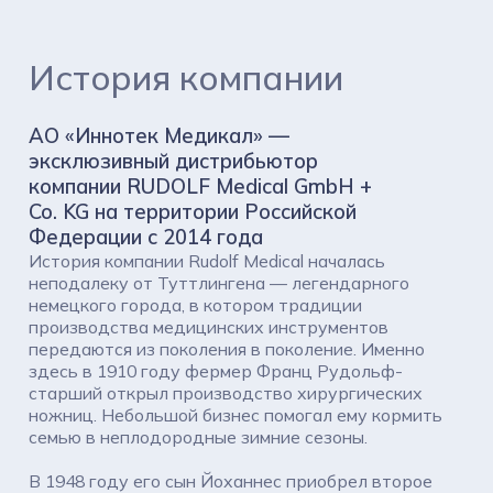
гистероскопия
История компании
лапароскопия
артроскопия
АО «Иннотек Медикал» —
эксклюзивный дистрибьютор
ЛОР-эндоскопия
компании RUDOLF Medical GmbH +
Co. KG на территории Российской
Принадлежности для стерилизации и
Федерации с 2014 года
хранения
История компании Rudolf Medical началась
неподалеку от Туттлингена — легендарного
Контейнеры для стерилизации
немецкого города, в котором традиции
производства медицинских инструментов
передаются из поколения в поколение. Именно
Чашки, лотки
здесь в 1910 году фермер Франц Рудольф-
старший открыл производство хирургических
ножниц. Небольшой бизнес помогал ему кормить
семью в неплодородные зимние сезоны.
В 1948 году его сын Йоханнес приобрел второе